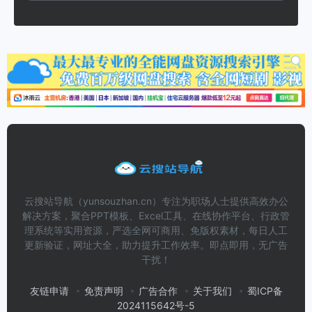
云搜站导航（yunsouzhan.cn）专注为职场人士提供高效办公
解决方案，聚合PPT模板、Excel工具、在线协作平台、行政管
理系统等实用资源，严选全网可商用、免版权素材，每日人工
更新验证，网址大全，助力提升工作效率。即点即用，无广告
干扰！
友链申请
免责声明
广告合作
关于我们
蜀ICP备
2024115642号-5