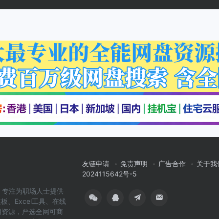
友链申请
免责声明
广告合作
关于我
2024115642号-5
cn）专注为职场人士提供
板、Excel工具、在线
用资源，严选全网可商