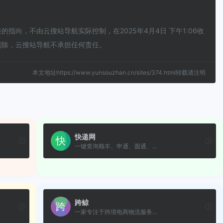
向，不由云搜站导航实际控制，在2025年4月4日 下午1:06收
删除，云搜站导航不承担任何责任。
本文地址https://www.yunsouzhan.cn/sites/374.html转载请注明
快递网
一键查询顺丰、申通、圆通、...
跨鲸
一家专注于跨境电商物流服务...