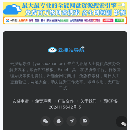
云搜站导航（yunsouzhan.cn）专注为职场人士提供高效办公
解决方案，聚合PPT模板、Excel工具、在线协作平台、行政管
理系统等实用资源，严选全网可商用、免版权素材，每日人工
更新验证，网址大全，助力提升工作效率。即点即用，无广告
干扰！
友链申请
免责声明
广告合作
关于我们
蜀ICP备
2024115642号-5