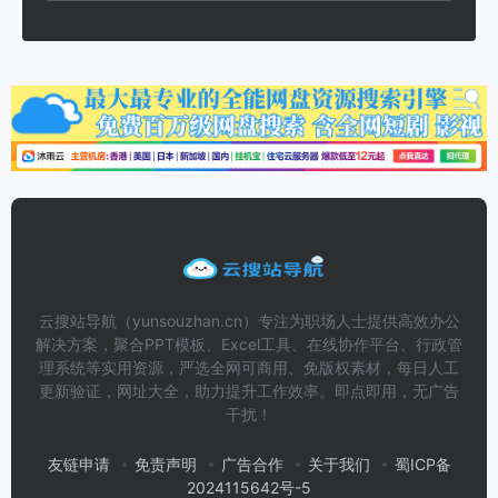
云搜站导航（yunsouzhan.cn）专注为职场人士提供高效办公
解决方案，聚合PPT模板、Excel工具、在线协作平台、行政管
理系统等实用资源，严选全网可商用、免版权素材，每日人工
更新验证，网址大全，助力提升工作效率。即点即用，无广告
干扰！
友链申请
免责声明
广告合作
关于我们
蜀ICP备
2024115642号-5