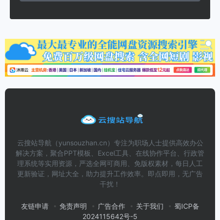
云搜站导航（yunsouzhan.cn）专注为职场人士提供高效办公
解决方案，聚合PPT模板、Excel工具、在线协作平台、行政管
理系统等实用资源，严选全网可商用、免版权素材，每日人工
更新验证，网址大全，助力提升工作效率。即点即用，无广告
干扰！
友链申请
免责声明
广告合作
关于我们
蜀ICP备
2024115642号-5