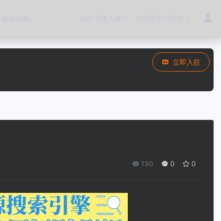
此生无悔入东方，来世愿生幻想乡！
收录投稿
立即入驻
190
0
0