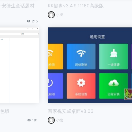
版 –安徒生童话题材
KK键盘v3.4.9.11160高级版
小搜
215
8绿色版
百家视安卓桌面v8.06
191
小搜