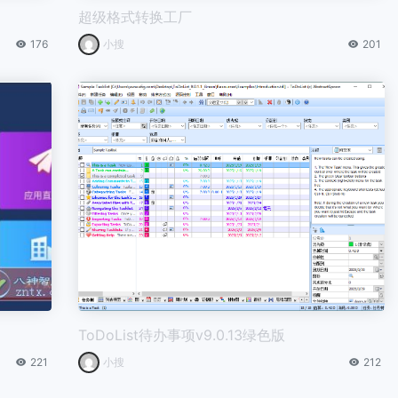
超级格式转换工厂
176
小搜
201
ToDoList待办事项v9.0.13绿色版
221
小搜
212