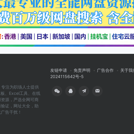
友链申请
免责声明
广告合作
关于我
2024115642号-5
cn）专注为职场人士提供
板、Excel工具、在线
用资源，严选全网可商
新验证，网址大全，助
无广告干扰！