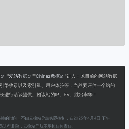
据
""
爱站数据
""
Chinaz数据
"进入；以目前的网站数据
引擎收录以及索引量、用户体验等；当然要评估一个站的
进行洽谈提供。如该站的IP、PV、跳出率等！
的指向，不由云搜站导航实际控制，在2025年4月4日 下午
理员进行删除，云搜站导航不承担任何责任。