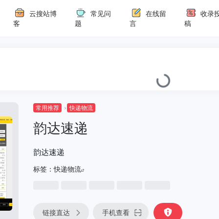
云搜站博
常见问
在线留
收录
客
题
言
稿
常用推荐
快递物流
韵达速递
韵达速递
标签：
快递物流
链接直达
手机查看