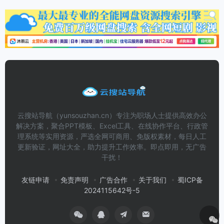
云搜站导航（yunsouzhan.cn）专注为职场人士提供高效办公
解决方案，聚合PPT模板、Excel工具、在线协作平台、行政管
理系统等实用资源，严选全网可商用、免版权素材，每日人工
更新验证，网址大全，助力提升工作效率。即点即用，无广告
干扰！
友链申请
免责声明
广告合作
关于我们
蜀ICP备
2024115642号-5