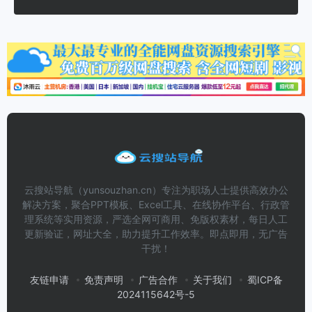
云搜站导航（yunsouzhan.cn）专注为职场人士提供高效办公
解决方案，聚合PPT模板、Excel工具、在线协作平台、行政管
理系统等实用资源，严选全网可商用、免版权素材，每日人工
更新验证，网址大全，助力提升工作效率。即点即用，无广告
干扰！
友链申请
免责声明
广告合作
关于我们
蜀ICP备
2024115642号-5