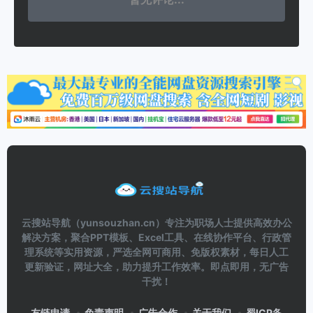
云搜站导航（yunsouzhan.cn）专注为职场人士提供高效办公
解决方案，聚合PPT模板、Excel工具、在线协作平台、行政管
理系统等实用资源，严选全网可商用、免版权素材，每日人工
更新验证，网址大全，助力提升工作效率。即点即用，无广告
干扰！
友链申请
免责声明
广告合作
关于我们
蜀ICP备