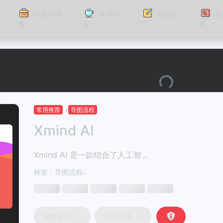
云搜站博
常见问
在线留
收
客
题
言
稿
常用推荐
导图流程
Xmind AI
Xmind AI 是一款结合了人工智...
标签：
导图流程
链接直达
手机查看