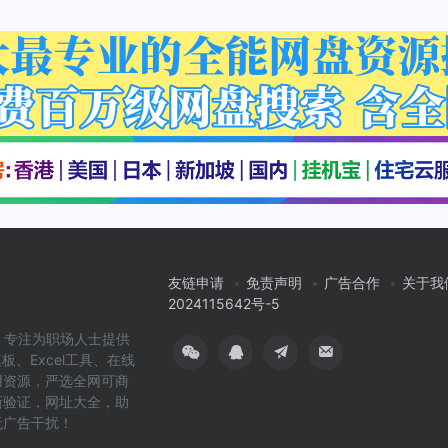
友链申请
免责声明
广告合作
关于我
2024115642号-5
cn）专注为职场人士提供
板、Excel工具、在线
用资源，严选全网可商
新验证，网址大全，助
无广告干扰！